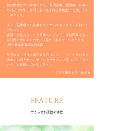
他の医院にない特色として、訪問診療、摂食嚥下障害へ
の対応（外来、訪問ともに嚥下内視鏡検査VE可能）をし
ております。
また、駐車場から診療台まで車いすのままでご来院いた
だけます。
英語・手話対応、在宅医療中の方など、来院困難な方に
は訪問治療による治療、口腔ケア等を行っております。
​(埼玉県障害者歯科相談医
)
​気兼ねなく行ける歯医者を目指して、一人ひとりの方と
末永くお付き合いさせていただきたいと思っております
ので、お気軽にご来院ください。
でうら歯科医院 医院長
FEATURE
でうら歯科医院の特徴