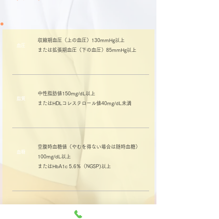
収縮期血圧（上の血圧）130mmHg以上
血圧
​または拡張期血圧（下の血圧）85mmHg以上
中性脂肪値150mg/dL以上
​脂質
​またはHDLコレステロール値40mg/dL未満
空腹時血糖値（やむを得ない場合は随時血糖）
血糖
100mg/dL以上
​またはHbA1c 5.6％（NGSP)以上
上記3つのうち1つでも当てはまる方は
喫煙