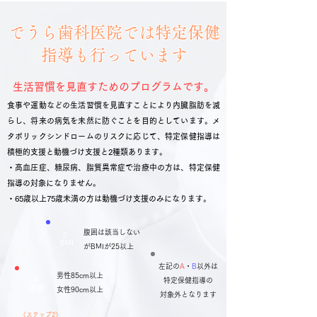
でうら歯科医院では特定保健
指導も行っています
生活習慣を見直すためのプログラムです。
食事や運動などの生活習慣を見直すことにより内臓脂肪を減
らし、将来の病気を未然に防ぐことを目的としています。
メ
タボリックシンドロームのリスクに応じて、特定保健指導は
積極的支援と動機づけ支援と2種類あります。
・高血圧症、糖尿病、脂質異常症で治療中の方は、特定保健
指導の対象になりません。
​・65歳以上75歳未満の方は動機づけ支援のみになります。
腹囲は該当しない
B
BMI
がBMIが25以上
左記の
A
・
B
以外は
男性85cm以上
A
特定保健指導の
腹囲
​女性90cm以上
対象外となります
（ステップ2​）