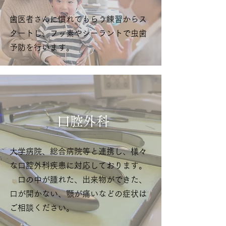
歯医者さんに慣れてもらう練習からス
タートし、フッ素やシーラントで虫歯
予防を行います。
​口腔外科
大学病院、総合病院等と連携し、様々
な口腔外科疾患に対応しております。
口の中が腫れた、出来物ができた、
口が開かない、顎が痛いなどの症状は
ご相談ください。