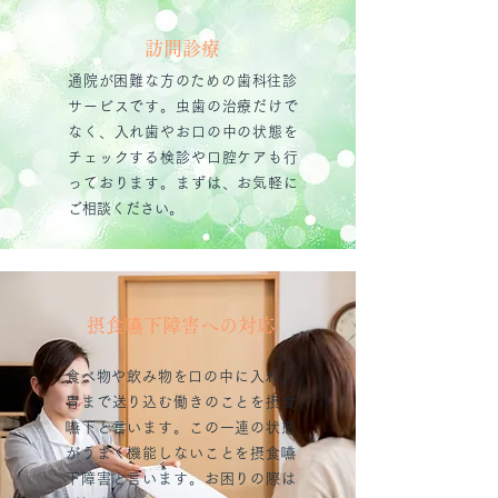
​訪問診療
​通院が困難な方のための歯科往診
サービスです。虫歯の治療だけで
なく、入れ歯やお口の中の状態を
チェックする検診や口腔ケアも行
っております。まずは、お気軽に
ご相談ください。
​摂食嚥下障害への対応
​食べ物や飲み物を口の中に入れ、
胃まで送り込む働きのことを摂食
嚥下と言います。この一連の状態
がうまく機能しないことを摂食嚥
下障害と言います。お困りの際は